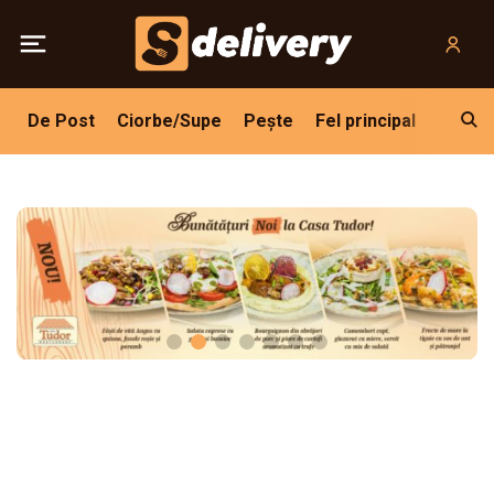
De Post
Ciorbe/Supe
Pește
Fel principal
Grătar