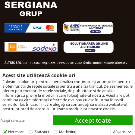
ALTIUS SRL
, CUI 1106353, Reg. Com. J1992001017082
Sediul social
: Municipiul Braşov,
Str. Lotrului, nr.18.
Punct de lucru
: Str. Avram Iancu, nr.58, Braşov
Certificat constatator
nr.
Acest site utilizează cookie-uri
89137/16.12.2020
Acord de funcţionare
nr. 465/23.06.2022
Folosim cookie-uri pentru a personaliza conținutul și anunțurile, pentru
a oferi funcții de rețele sociale și pentru a analiza traficul. De asemenea, le
oferim partenerilor de rețele sociale, de publicitate și de analize
informații cu privire la modul în care folosiți site-ul nostru. Aceștia le pot
combina cu alte informații oferite de dvs. sau culese în urma folosirii
serviciilor lor. În cazul în care alegeți să continuați să utilizați website-ul
Termeni și condiții
nostru, sunteți de acord cu utilizarea modulelor noastre cookie.
Politică de confidențialitate
Accept toate
Accept selectate
Politică de cookies
Politică de accesibilitate
COȘUL MEU
0.00
lei
Necesare
Statistici
Marketing
Afişare