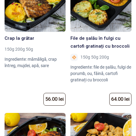
Crap la grătar
File de șalău în fulgi cu
cartofi gratinați cu broccoli
150g 200g 50g
150g 50g 200g
Ingrediente: mămăligă, crap
întreg, mujdei, apă, sare
Ingrediente: file de șalău, fulgi de
porumb, ou, făină, cartofi
gratinați cu broccoli
56.00 lei
64.00 lei