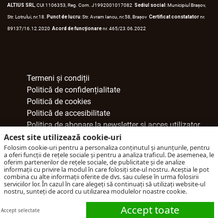
ALTIUS SRL
, CUI 1106353, Reg. Com. J1992001017082
Sediul social
: Municipiul Braşov,
Str. Lotrului, nr.18.
Punct de lucru
: Str. Avram Iancu, nr.58, Braşov
Certificat constatator
nr.
89137/16.12.2020
Acord de funcţionare
nr. 465/23.06.2022
Termeni și condiții
Politică de confidențialitate
Politică de cookies
Politică de accesibilitate
Politica de abonare la newsletter şi acces utilizator
Acest site utilizează cookie-uri
Informare GDPR social media
Folosim cookie-uri pentru a personaliza conținutul și anunțurile, pentru
Alergeni
a oferi funcții de rețele sociale și pentru a analiza traficul. De asemenea, le
Despre Noi
oferim partenerilor de rețele sociale, de publicitate și de analize
informații cu privire la modul în care folosiți site-ul nostru. Aceștia le pot
combina cu alte informații oferite de dvs. sau culese în urma folosirii
Facebook
serviciilor lor. În cazul în care alegeți să continuați să utilizați website-ul
Instagram
nostru, sunteți de acord cu utilizarea modulelor noastre cookie.
Accept toate
Accept selectate