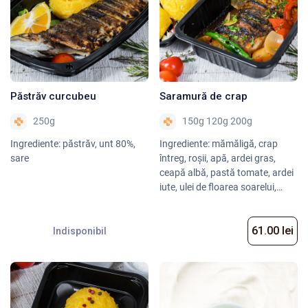
Păstrăv curcubeu
Saramură de crap
250g
150g 120g 200g
Ingrediente: păstrăv, unt 80%,
Ingrediente: mămăligă, crap
sare
întreg, roșii, apă, ardei gras,
ceapă albă, pastă tomate, ardei
iute, ulei de floarea soarelui,
usturoi, pătrunjel verde, sare,
piper negru
61.00 lei
Indisponibil