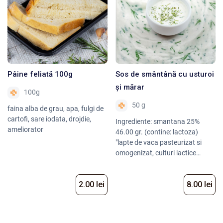
Pâine feliată 100g
Sos de smântână cu usturoi
și mărar
100g
50 g
faina alba de grau, apa, fulgi de
cartofi, sare iodata, drojdie,
Ingrediente: smantana 25%
ameliorator
46.00 gr. (contine: lactoza)
"lapte de vaca pasteurizat si
omogenizat, culturi lactice
selectionate, proteine din lapte si
zer", usturoi, marar verde, sare
2.00 lei
8.00 lei