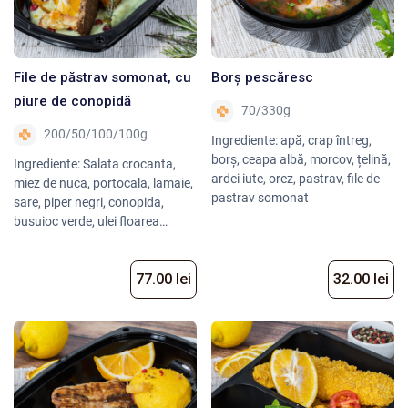
File de păstrav somonat, cu
Borș pescăresc
piure de conopidă
70/330g
200/50/100/100g
Ingrediente: apă, crap întreg,
borș, ceapa albă, morcov, țelină,
Ingrediente: Salata crocanta,
ardei iute, orez, pastrav, file de
miez de nuca, portocala, lamaie,
pastrav somonat
sare, piper negri, conopida,
busuioc verde, ulei floarea
soarelui, lapte UHT 35%, spanac
proapat, unt.
77.00 lei
32.00 lei