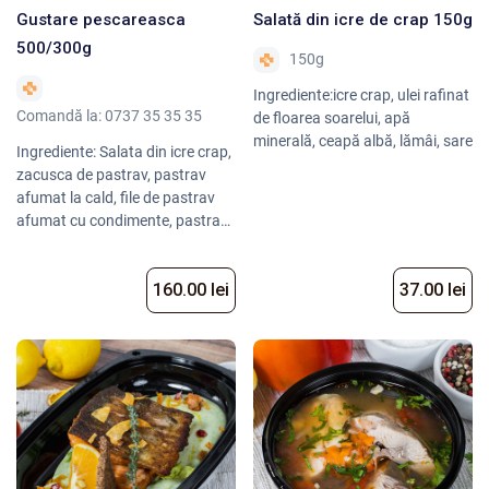
Gustare pescareasca
Salată din icre de crap 150g
500/300g
150g
Ingrediente:icre crap, ulei rafinat
Comandă la: 0737 35 35 35
de floarea soarelui, apă
minerală, ceapă albă, lămâi, sare
Ingrediente: Salata din icre crap,
zacusca de pastrav, pastrav
afumat la cald, file de pastrav
afumat cu condimente, pastrav
fume, masline negre, rosii cherry,
castraveti, salata crocanta, ulei
160.00 lei
37.00 lei
de masline, lamaie.