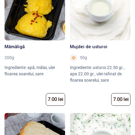
Mămăligă
Mujdei de usturoi
200g
50g
Ingrediente: apă, mălai, ulei
Ingrediente: usturoi 22.50 gr.,
floarea soarelui, sare
apa 22.00 gr., ulei rafinat de
floarea soarelui, sare
7.00 lei
7.00 lei