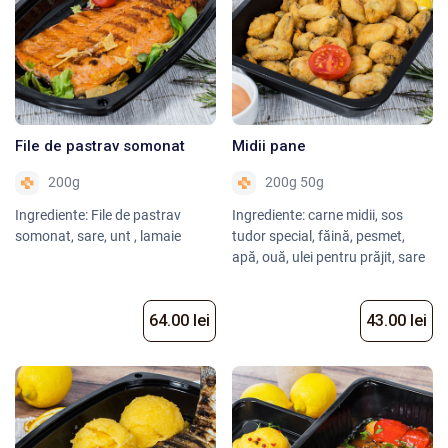
File de pastrav somonat
Midii pane
200g
200g 50g
Ingrediente: File de pastrav
Ingrediente: carne midii, sos
somonat, sare, unt , lamaie
tudor special, făină, pesmet,
apă, ouă, ulei pentru prăjit, sare
64.00 lei
43.00 lei