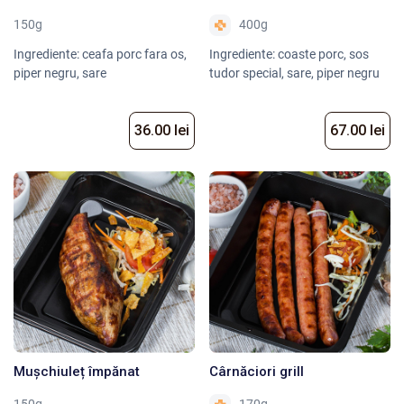
150g
400g
Ingrediente: ceafa porc fara os,
Ingrediente: coaste porc, sos
piper negru, sare
tudor special, sare, piper negru
36.00 lei
67.00 lei
Mușchiuleț împănat
Cârnăciori grill