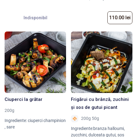
110.00 lei
Indisponibil
Ciuperci la grătar
Frigărui cu brânză, zuchini
și sos de gutui picant
200g
200g 50g
Ingrediente: ciuperci champinion
, sare
Ingrediente:branza halloumi,
zucchini, dulceata gutui, sos