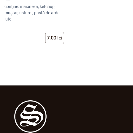
conține: maioneză, ketchup,
muștar, usturoi, pastă de ardei
iute
7.00 lei