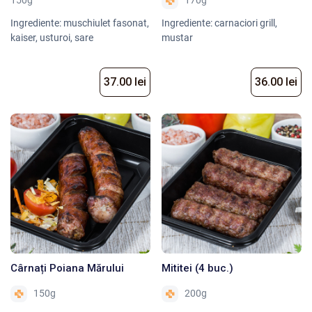
150g
170g
Ingrediente: muschiulet fasonat,
Ingrediente: carnaciori grill,
kaiser, usturoi, sare
mustar
37.00 lei
36.00 lei
Cârnați Poiana Mărului
Mititei (4 buc.)
150g
200g