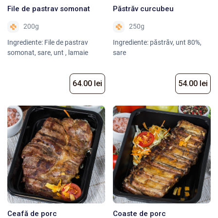
File de pastrav somonat
Păstrăv curcubeu
200g
250g
Ingrediente: File de pastrav
Ingrediente: păstrăv, unt 80%,
somonat, sare, unt , lamaie
sare
64.00 lei
54.00 lei
Ceafă de porc
Coaste de porc