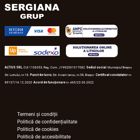
ALTIUS SRL
, CUI 1106353, Reg. Com. J1992001017082
Sediul social
: Municipiul Braşov,
Str. Lotrului, nr.18.
Punct de lucru
: Str. Avram Iancu, nr.58, Braşov
Certificat constatator
nr.
89137/16.12.2020
Acord de funcţionare
nr. 465/23.06.2022
Termeni și condiții
Politică de confidențialitate
Politică de cookies
Politică de accesibilitate