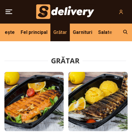
Pește
Fel principal
Grătar
Garnituri
Salate
Deser
GRĂTAR