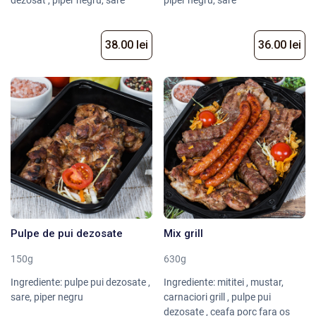
dezosat , piper negru, sare
piper negru, sare
38.00 lei
36.00 lei
Pulpe de pui dezosate
Mix grill
150g
630g
Ingrediente: pulpe pui dezosate ,
Ingrediente: mititei , mustar,
sare, piper negru
carnaciori grill , pulpe pui
dezosate , ceafa porc fara os