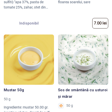
sulfiti) "apa 37%, pasta de
floarea soarelui, sare
tomate 25%, zahar, otet din
alcool, amidon din porumb
modificat, sare, regulator de
7.00 lei
aciditate: acid citric, conservanti
Indisponibil
: benzoat de sodiu, sorbat de
potasiu, contimente: ghimbir,
pudra de ceapa, piper alb,
cuisoare, scortisoara, extract de
drojdie, arome naturale ",
Mustar 50g
Sos de smântână cu usturoi
și mărar
50 g
50 g
Ingrediente: mustar 50.00 gr.