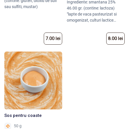
(contine: gluten, dioxid de sulf
Ingrediente: smantana 25%
sau sulfiti, mustar)
46.00 gr. (contine: lactoza)
"lapte de vaca pasteurizat si
omogenizat, culturi lactice
selectionate, proteine din lapte si
zer", usturoi, marar verde, sare
7.00 lei
8.00 lei
Sos pentru coaste
50 g