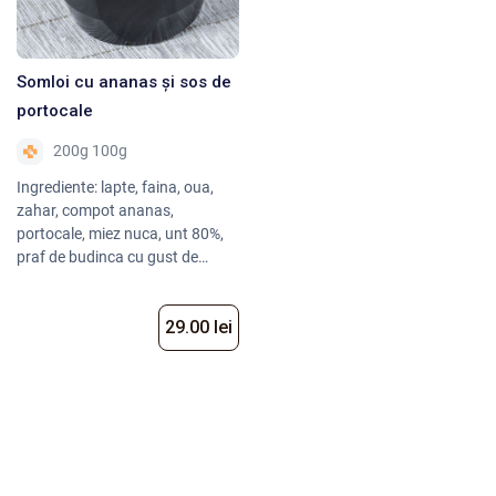
Somloi cu ananas și sos de
portocale
200g 100g
Ingrediente: lapte, faina, oua,
zahar, compot ananas,
portocale, miez nuca, unt 80%,
praf de budinca cu gust de
ciocolata, mix de budinca cu
gust de vanilie, ciocolata
29.00 lei
amaruie, miere, rodii, cacao
pudra, menta, esenta rom,
esenta vanilie