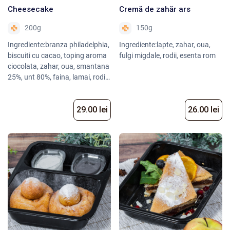
Cheesecake
Cremă de zahăr ars
200g
150g
Ingrediente:branza philadelphia,
Ingrediente:lapte, zahar, oua,
biscuiti cu cacao, toping aroma
fulgi migdale, rodii, esenta rom
ciocolata, zahar, oua, smantana
25%, unt 80%, faina, lamai, rodii,
zahar vanilat
29.00 lei
26.00 lei