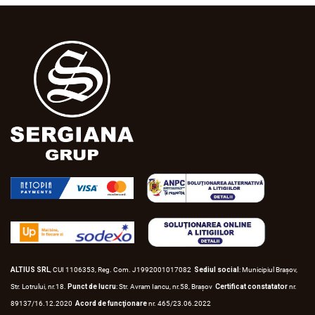
ALTIUS SRL
, CUI 1106353, Reg. Com. J1992001017082
Sediul social
: Municipiul Braşov,
Str. Lotrului, nr.18.
Punct de lucru
: Str. Avram Iancu, nr.58, Braşov
Certificat constatator
nr.
89137/16.12.2020
Acord de funcţionare
nr. 465/23.06.2022