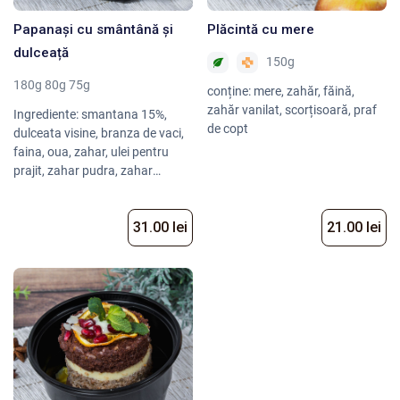
Papanași cu smântână și
Plăcintă cu mere
dulceață
150g
180g 80g 75g
conține: mere, zahăr, făină,
zahăr vanilat, scorțisoară, praf
Ingrediente: smantana 15%,
de copt
dulceata visine, branza de vaci,
faina, oua, zahar, ulei pentru
prajit, zahar pudra, zahar
vanilat, bicarbonat, lamai
31.00 lei
21.00 lei